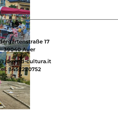
dergartenstraße 17
39040 Auer
@jugend-cultura.it
Tel. 3452220752