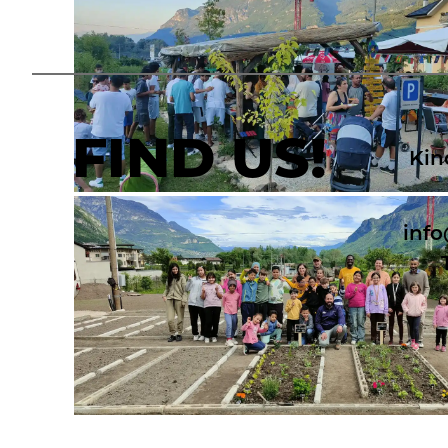
FIND US!
Kin
info